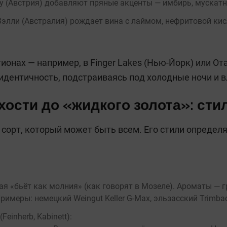
 (Австрия) добавляют пряные акценты — имбирь, мускатн
элли (Австралия) рождает вина с лаймом, нефритовой ки
ионах — например, в Finger Lakes (Нью-Йорк) или От
идентичность, подстраиваясь под холодные ночи и 
хости до «жидкого золота»: сти
сорт, который может быть всем. Его стили определя
ая «бьёт как молния» (как говорят в Мозеле). Ароматы — г
имеры: немецкий Weingut Keller G-Max, эльзасский Trimbach
einherb, Kabinett):