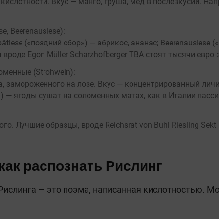
ислотности. Вкус — манго, груша, мёд в послевкусии. Напри
e, Beerenauslese):
ätlese («поздний сбор») — абрикос, ананас; Beerenauslese 
вроде Egon Müller Scharzhofberger TBA стоят тысячи евро 
оменные (Strohwein):
а, замороженного на лозе. Вкус — концентрированный личи
») — ягоды сушат на соломенных матах, как в Италии пасси
. Лучшие образцы, вроде Reichsrat von Buhl Riesling Sekt 
 как распознать Рислинг
Рислинга — это поэма, написанная кислотностью. М