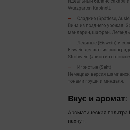
Идеальный баланс сахара и к
Würzgarten Kabinett.
Сладкие (Spätlese, Ausles
Вина из позднего урожая. Sp
мандарин, шафран. Легенды 
Ледяные (Eiswein) и сол
Eiswein делают из виноград
Strohwein («вино из соломы
Игристые (Sekt):
Немецкая версия шампанского
тонами груши и миндаля.
Вкус и аромат:
Ароматическая палитра 
пахнут: