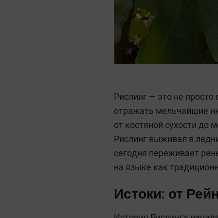
Рислинг — это не просто
отражать мельчайшие ню
от костяной сухости до 
Рислинг выживал в ледн
сегодня переживает рене
на языке как традиционн
Истоки: от Ре
История Рислинга начала