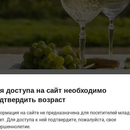
я доступа на сайт необходимо
 символом немецкого виноделия. Вина с Мозеля и Ре
дтвердить возраст
глию и даже США, конкурируя с французскими клар
ормация на сайте не предназначена для посетителей мла
на посадки лоз в СССР и мода на сладкие «Liebfrau
ет. Для доступа к ней подтвердите, пожалуйста, свое
не уничтожили репутацию сорта. Возрождение начало
ершеннолетие.