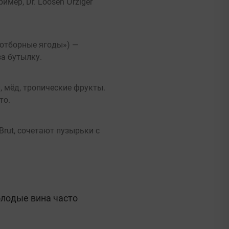
мер, Dr. Loosen Ürziger
(«отборные ягоды») —
за бутылку.
, мёд, тропические фрукты.
то.
Brut, сочетают пузырьки с
олодые вина часто