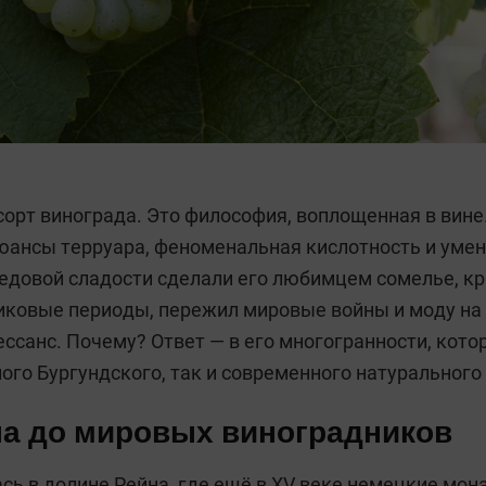
 сорт винограда. Это философия, воплощенная в вине
ансы терруара, феноменальная кислотность и умен
медовой сладости сделали его любимцем сомелье, кр
иковые периоды, пережил мировые войны и моду на 
ссанс. Почему? Ответ — в его многогранности, кото
ого Бургундского, так и современного натурального 
йна до мировых виноградников
сь в долине Рейна, где ещё в XV веке немецкие мона