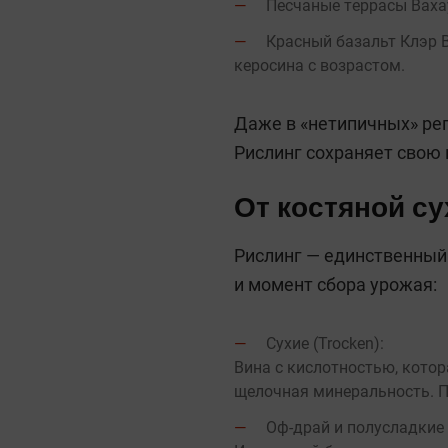
Песчаные террасы Вахау
Красный базальт Клэр В
керосина с возрастом.
Даже в «нетипичных» рег
Рислинг сохраняет свою 
От костяной су
Рислинг — единственный 
и момент сбора урожая:
Сухие (Trocken):
Вина с кислотностью, котор
щелочная минеральность. Пр
Оф-дрaй и полусладкие (F