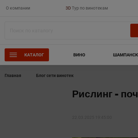
О компании
3D
Тур по винотекам
Barrique.wine
Открыть корзину
Поиск
КАТАЛОГ
ВИНО
ШАМПАНСК
Главная
Блог сети винотек
Рислинг - по
22.03.2025 19:45:00