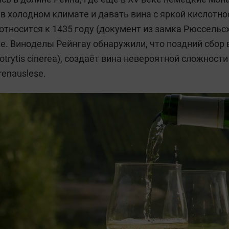
в холодном климате и давать вина с яркой кислотн
тносится к 1435 году (документ из замка Рюссельс
веке. Виноделы Рейнгау обнаружили, что поздний сбор
trytis cinerea), создаёт вина невероятной сложност
enauslese.