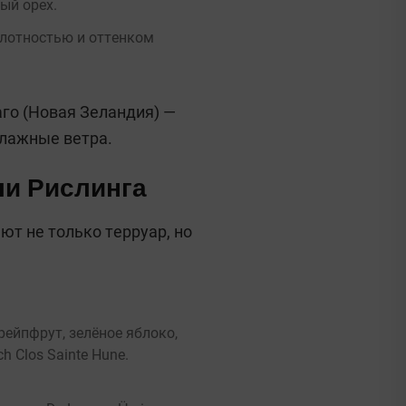
ый орех.
слотностью и оттенком
аго (Новая Зеландия) —
влажные ветра.
ли Рислинга
ют не только терруар, но
рейпфрут, зелёное яблоко,
 Clos Sainte Hune.