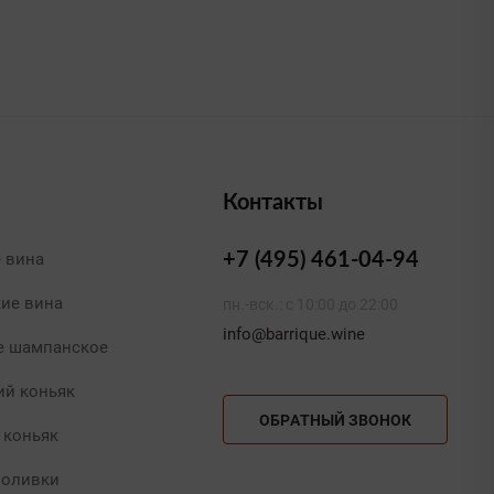
Контакты
е вина
+7 (495) 461-04-94
кие вина
пн.-вск.: с 10:00 до 22:00
info@barrique.wine
е шампанское
ий коньяк
ОБРАТНЫЙ ЗВОНОК
 коньяк
 оливки