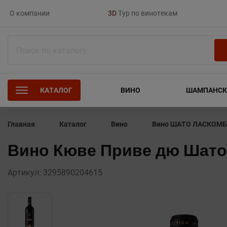
О компании
3D
Тур по винотекам
Barrique.wine
Открыть корзину
Поиск
КАТАЛОГ
ВИНО
ШАМПАНСК
Главная
Каталог
Вино
Вино Кюве Приве дю Шато 
Артикул:
3295890204615