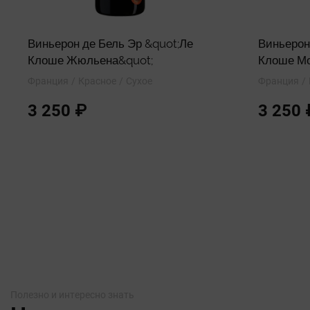
Виньерон де Бель Эр &quot;Ле
Виньерон
Клоше Жюльена&quot;
Клоше Мо
Франция
Красное
Сухое
Франция
3 250 ₽
3 250 
Полезно и интересно знать