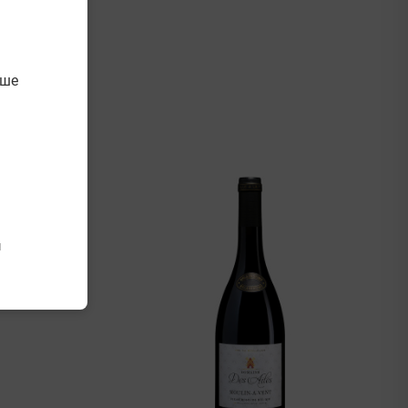
дше
й