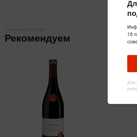
Дл
по
Инф
С данным товаром
18 л
Рекомендуем
сов
Для 
ресу