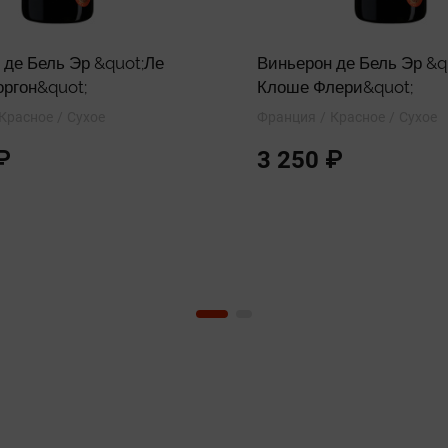
 де Бель Эр &quot;Ле
Виньерон де Бель Эр &q
ргон&quot;
Клоше Флери&quot;
Красное
Сухое
Франция
Красное
Сухое
₽
3 250 ₽