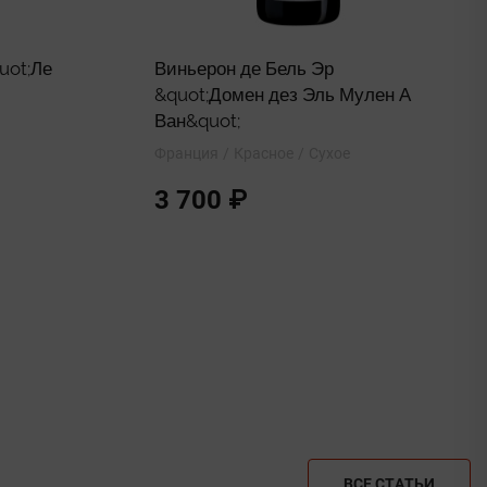
uot;Ле
Виньерон де Бель Эр
&quot;Домен дез Эль Мулен А
Ван&quot;
Франция
Красное
Сухое
3 700 ₽
ВСЕ СТАТЬИ