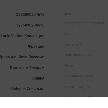
Цвет
3295890204615
Температура сервировки
3295890204615
Сахар
Louis Vuitton Коллекция
Крепость %
Франция
Наименование EN
Вино Кюве Приве дю Шато Ласкомб
Объем
К мясным блюдам
Сорт винограда #2
Вишня
Аромат и вкус #2
Каберне Совиньон
Аромат и вкус #3
Марго