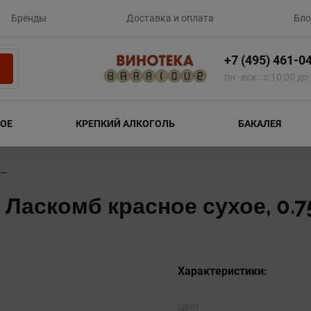
Бренды
Доставка и оплата
Бло
+7 (495) 461-0
пн.-вск.: с 10:00 до
ОЕ
КРЕПКИЙ АЛКОГОЛЬ
БАКАЛЕЯ
Вино ШАТО ЛАСКОМБ 0,75КрасСух LV
Ласкомб красное сухое, 0.7
Характеристики:
Цвет