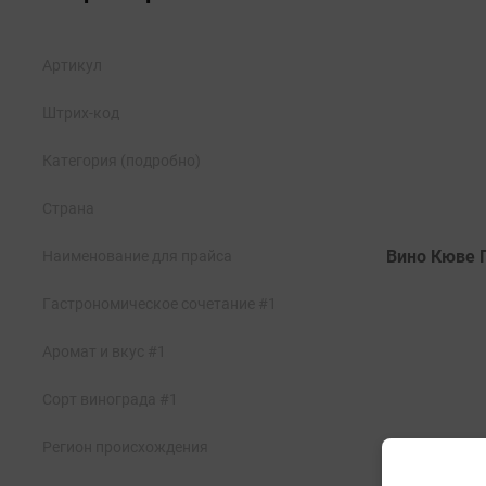
Артикул
Штрих-код
Категория (подробно)
Страна
Наименование для прайса
Гастрономическое сочетание #1
Аромат и вкус #1
Сорт винограда #1
Регион происхождения