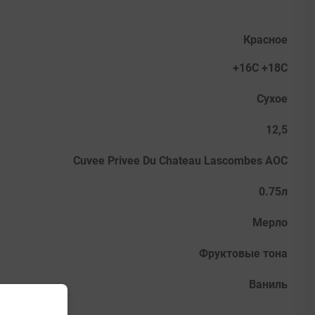
Красное
+16С +18С
Сухое
12,5
Cuvee Privee Du Chateau Lascombes AOC
0.75л
Мерло
Фруктовые тона
Ваниль